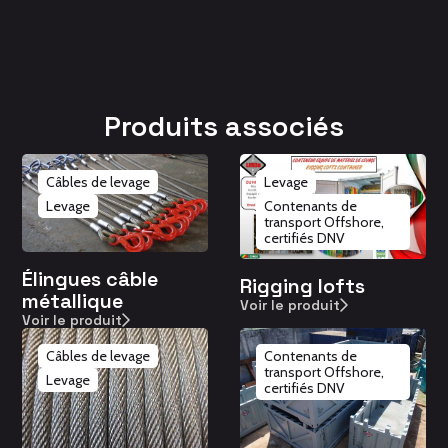
Produits associés
Câbles de levage
Levage
Levage
Contenants de
transport Offshore,
certifiés DNV
Élingues câble
Rigging lofts
métallique
Voir le produit
Voir le produit
Câbles de levage
Contenants de
transport Offshore,
Levage
certifiés DNV