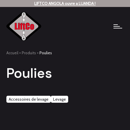
LIFTCO ANGOLA ouvre a LUANDA !
Accueil
-
Produits
-
Poulies
Poulies
Accessoires de levage
Levage