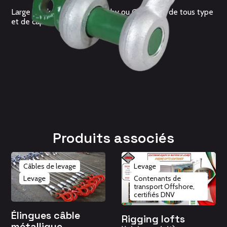
Large stock de manilles Crosby ou Green Pin de tous type
et de capacité 1 à 75t
Produits associés
Câbles de levage
Levage
Levage
Contenants de
transport Offshore,
certifiés DNV
Élingues câble
Rigging lofts
métallique