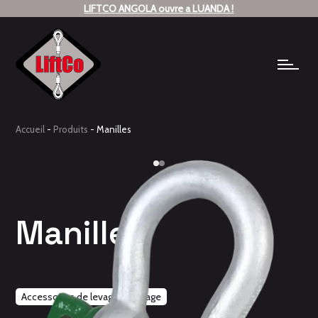
LIFTCO ANGOLA ouvre a LUANDA !
Accueil
-
Produits
-
Manilles
Manilles
Accessoires de levage
Levage