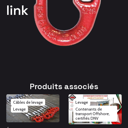
link
Produits associés
Câbles de levage
Levage
Levage
Contenants de
transport Offshore,
certifiés DNV