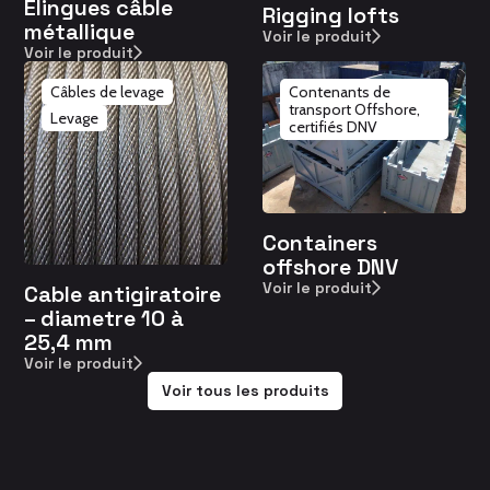
Élingues câble
Rigging lofts
métallique
Voir le produit
Voir le produit
Câbles de levage
Contenants de
transport Offshore,
Levage
certifiés DNV
Containers
offshore DNV
Voir le produit
Cable antigiratoire
– diametre 10 à
25,4 mm
Voir le produit
Voir tous les produits