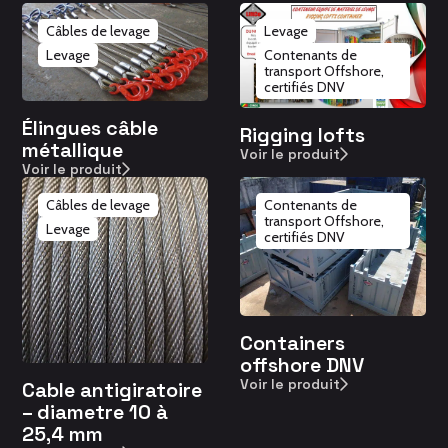
Câbles de levage
Levage
Levage
Contenants de
transport Offshore,
certifiés DNV
Élingues câble
Rigging lofts
métallique
Voir le produit
Voir le produit
Câbles de levage
Contenants de
transport Offshore,
Levage
certifiés DNV
Containers
offshore DNV
Voir le produit
Cable antigiratoire
– diametre 10 à
25,4 mm