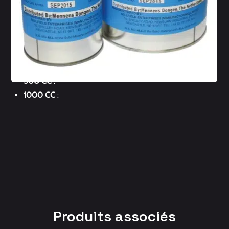
Résine (2 composants) pour le culottage de douilles
coniques à tous les types de câble. Les douilles peuvent
être coulées sur site.
Disponible en kits de :
250 CC
:
500 CC
:
1000 CC
:
Produits associés