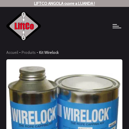
LIFTCO ANGOLA ouvre a LUANDA !
Accueil
-
Produits
-
Kit Wirelock
Kit Wirelock
Levage
Wirelock