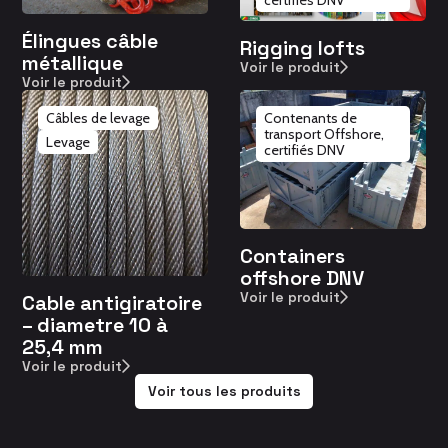
certifiés DNV
Élingues câble
Rigging lofts
métallique
Voir le produit
Voir le produit
Câbles de levage
Contenants de
transport Offshore,
Levage
certifiés DNV
Containers
offshore DNV
Voir le produit
Cable antigiratoire
– diametre 10 à
25,4 mm
Voir le produit
Voir tous les produits