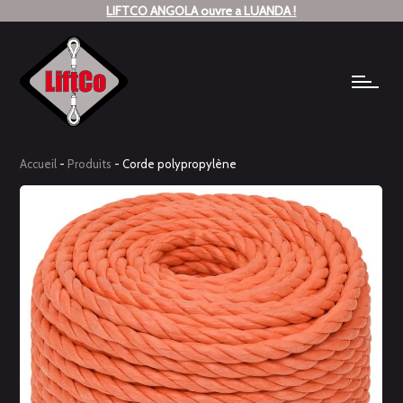
LIFTCO ANGOLA ouvre a LUANDA !
Accueil
-
Produits
-
Corde polypropylène
Corde
polypropylène