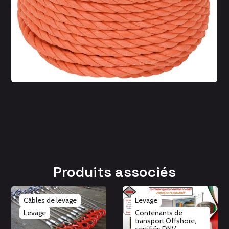
Élingues souples
Levage
Diametre de 12 a 76 mm
Disponible en bobines de 220m
Produits associés
Câbles de levage
Levage
Levage
Contenants de
transport Offshore,