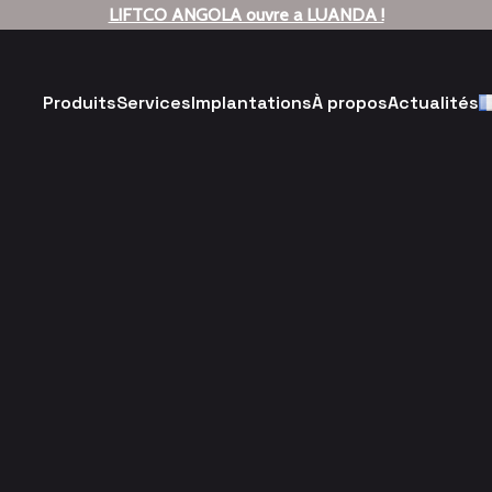
LIFTCO ANGOLA ouvre a LUANDA !
Produits
Services
Implantations
À propos
Actualités